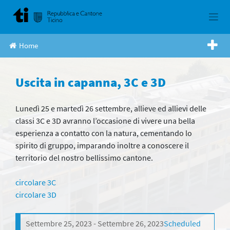
Skip
to
content
Home
Uscita in capanna, 3C e 3D
Lunedì 25 e martedì 26 settembre, allieve ed allievi delle
classi 3C e 3D avranno l’occasione di vivere una bella
esperienza a contatto con la natura, cementando lo
spirito di gruppo, imparando inoltre a conoscere il
territorio del nostro bellissimo cantone.
circolare 3C
circolare 3D
Settembre 25, 2023
Settembre 26, 2023
Scheduled