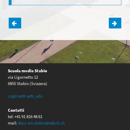
Navigazione
articoli
Scuola media Stabio
via Ligornetto 12
6855 Stabio (Svizzera)
Login with adfs_edu
Contatti
tel: +41 91 816 48 61
mail:
decs-sm.stabio@edu.ti.ch