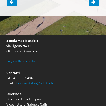
Navigazione
articoli
Scuola media Stabio
via Ligornetto 12
6855 Stabio (Svizzera)
Login with adfs_edu
Contatti
tel: +41 91 816 48 61
mail:
decs-sm.stabio@edu.ti.ch
Direzione
Direttore: Luca Filippini
Vicedirettore: Gabriele Caffi