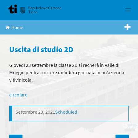
Skip
to
content
Home
Uscita di studio 2D
Giovedì 23 settembre la classe 2D si recherà in Valle di
Muggio per trascorrere un’intera giornata in un’azienda
vitivinicola.
circolare
Settembre 23, 2021
Scheduled