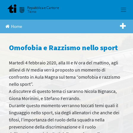
Skip
to
content
Home
Omofobia e Razzismo nello sport
Martedì 4 febbraio 2020, alla III e IV ora del mattino, agli
allievi di IV media verrà proposto un momento di
confronto in Aula Magna sul tema “omofobia e razzismo
nello sport”.
A discutere di questo tema ci saranno Nicola Bignasca,
Giona Morinini, e Stefano Ferrando.
Durante questo momento verranno toccati temi quali il
linguaggio nello sport, sia degli allenatori che anche dei
tifosi, l’importanza del ruolo della squadra nella
prevenzione della discriminazione e il ruolo