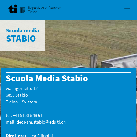
Skip
to
content
Scuola media
STABIO
Scuola Media Stabio
via Ligornetto 12
6855 Stabio
Ticino – Svizzera
tel: +41 91 816 48 61
mail:
decs-sm.stabio@edu.ti.ch
Direttore:
Luca Filippini