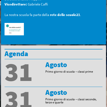
Vicedirettore:
Gabriele Caffi
La nostra scuola fa parte della
rete delle scuole21
.
Agenda
31
Agosto
Primo giorno di scuola – classi prime
31
Agosto
Primo giorno di scuola – classi seconde,
terze e quarte